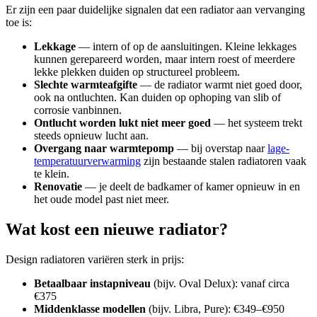
Er zijn een paar duidelijke signalen dat een radiator aan vervanging
toe is:
Lekkage
— intern of op de aansluitingen. Kleine lekkages
kunnen gerepareerd worden, maar intern roest of meerdere
lekke plekken duiden op structureel probleem.
Slechte warmteafgifte
— de radiator warmt niet goed door,
ook na ontluchten. Kan duiden op ophoping van slib of
corrosie vanbinnen.
Ontlucht worden lukt niet meer goed
— het systeem trekt
steeds opnieuw lucht aan.
Overgang naar warmtepomp
— bij overstap naar
lage-
temperatuurverwarming
zijn bestaande stalen radiatoren vaak
te klein.
Renovatie
— je deelt de badkamer of kamer opnieuw in en
het oude model past niet meer.
Wat kost een nieuwe radiator?
Design radiatoren variëren sterk in prijs:
Betaalbaar instapniveau
(bijv. Oval Delux): vanaf circa
€375
Middenklasse modellen
(bijv. Libra, Pure): €349–€950