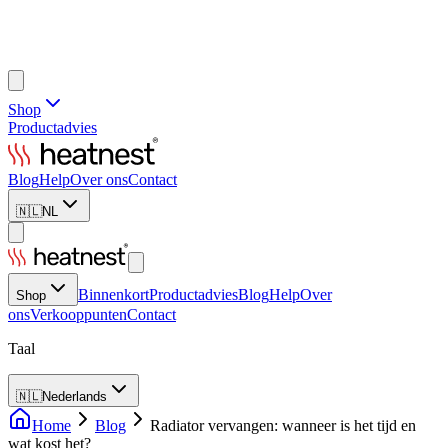
Shop
Productadvies
Blog
Help
Over ons
Contact
🇳🇱
NL
Binnenkort
Productadvies
Blog
Help
Over
Shop
ons
Verkooppunten
Contact
Taal
🇳🇱
Nederlands
Home
Blog
Radiator vervangen: wanneer is het tijd en
wat kost het?