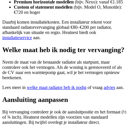
Premium horizontale modellen
(bijv. Nexo): vanaf €1.185
Custom of statement modellen
(bijv. Model O, Monotile):
€720 en hoger
Daarbij komen installatiekosten. Een installateur rekent voor
standaard radiatorvervanging globaal €80–€200 per radiator,
afhankelijk van situatie en regio. Heatnest biedt ook
installatieservice
aan.
Welke maat heb ik nodig ter vervanging?
Neem de maat van de bestaande radiator als startpunt, maar
controleer ook het vermogen. Als de woning is gerenoveerd of als
de CV naar een warmtepomp gaat, wil je het vermogen opnieuw
berekenen.
Lees meer in
welke maat radiator heb ik nodig
of vraag
advies
aan.
Aansluiting aanpassen
Bij vervanging controleer je ook de aansluitpositie en het formaat (½
of ¾ inch). Heatnest modellen zijn voorzien van standaard
aansluitingen. Bij twijfel overlegt je installateur direct.