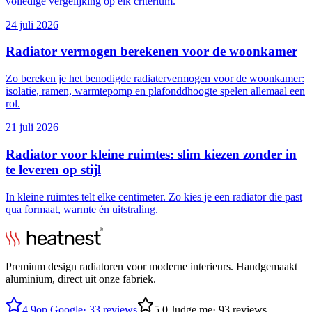
volledige vergelijking op elk criterium.
24 juli 2026
Radiator vermogen berekenen voor de woonkamer
Zo bereken je het benodigde radiatervermogen voor de woonkamer:
isolatie, ramen, warmtepomp en plafonddhoogte spelen allemaal een
rol.
21 juli 2026
Radiator voor kleine ruimtes: slim kiezen zonder in
te leveren op stijl
In kleine ruimtes telt elke centimeter. Zo kies je een radiator die past
qua formaat, warmte én uitstraling.
Premium design radiatoren voor moderne interieurs. Handgemaakt
aluminium, direct uit onze fabriek.
4.9
op Google
·
33 reviews
5.0
Judge.me
·
93 reviews