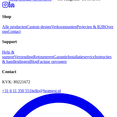
Shop
Alle producten
Custom design
Verkooppunten
Projecten & B2B
Over
ons
Contact
Support
Help &
support
Verzending
Retourneren
Garantie
Installatieservice
Instructies
& handleidingen
Blog
Factuur opvragen
Contact
KVK: 89221672
+31 6 11 350 551
hello@heatnest.nl