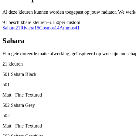
Al deze kleuren kunnen worden toegepast op jouw radiator. We wer
91
beschikbare kleuren
+€150
per custom
Sahara
21
Riviera
15
Cosmos
14
Ammos
41
Sahara
Fijn getextureerde matte afwerking, geïnspireerd op woestijnlandsch
21
kleuren
501 Sahara Black
501
Matt · Fine Textured
502 Sahara Grey
502
Matt · Fine Textured