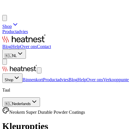
Shop
Productadvies
Blog
Help
Over ons
Contact
🇳🇱
NL
Binnenkort
Productadvies
Blog
Help
Over ons
Verkooppunte
Shop
Taal
🇳🇱
Nederlands
Neokem Super Durable Powder Coatings
Kleuropties